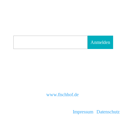
Abonnieren und informiert sein!
E-Mail*
Anmelden
Copyright 2020 |
www.fischhof.de
Impressum
|
Datenschutz