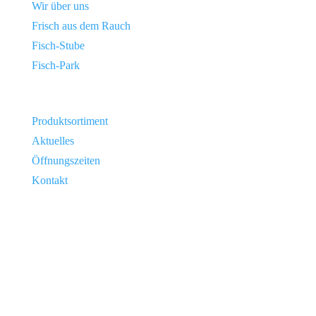
Wir über uns
Frisch aus dem Rauch
Fisch-Stube
Fisch-Park
Produktsortiment
Aktuelles
Öffnungszeiten
Kontakt
FISCHHOF NEWSLETTER
Sie möchten unseren Online-Shop-Newsletter mit
saisonal
und regional Angeboten und Information erhalten?