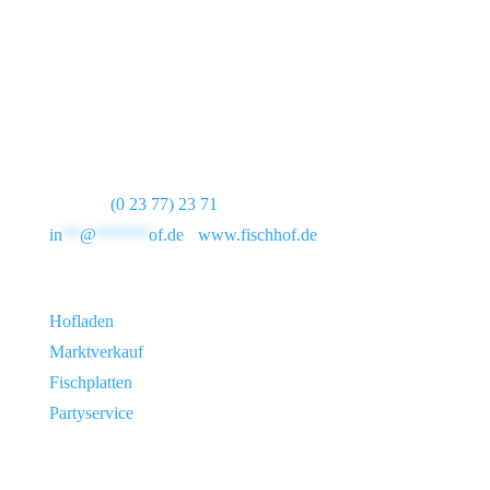
Familie Baumüller
Scheda 3 · 58739 Wickede (Ruhr)
Telefon:
(0 23 77) 23 71
in
**
@
******
of.de
·
www.fischhof.de
Hofladen
Marktverkauf
Fischplatten
Partyservice